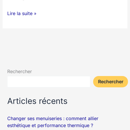
L’escalier
Lire la suite »
métallique
:
une
alliance
d’élégance
et
Rechercher
de
Rechercher
fonctionnalité
Articles récents
Changer ses menuiseries : comment allier
esthétique et performance thermique ?