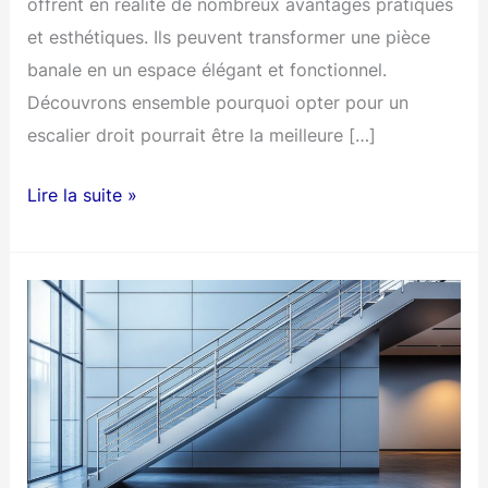
offrent en réalité de nombreux avantages pratiques
et esthétiques. Ils peuvent transformer une pièce
banale en un espace élégant et fonctionnel.
Découvrons ensemble pourquoi opter pour un
escalier droit pourrait être la meilleure […]
Les
Lire la suite »
escaliers
droits
:
un
choix
pratique
et
esthétique
pour