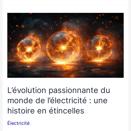
meilleur
électricien
autour
de
moi
:
guide
pratique
L’évolution passionnante du
monde de l’électricité : une
histoire en étincelles
Électricité