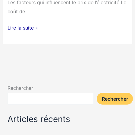
Les facteurs qui influencent le prix de l’électricité Le
coût de
Combien
Lire la suite »
payer
d’électricité
par
mois
:
guide
Rechercher
pour
Rechercher
estimer
votre
Articles récents
facture