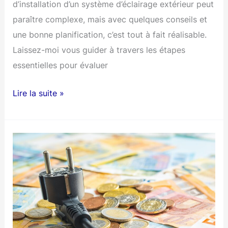
d’installation d’un système d’éclairage extérieur peut
paraître complexe, mais avec quelques conseils et
une bonne planification, c’est tout à fait réalisable.
Laissez-moi vous guider à travers les étapes
essentielles pour évaluer
Comment
Lire la suite »
estimer
le
prix
pour
l’installation
d’un
système
d’éclairage