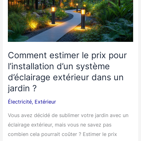
:
une
histoire
en
étincelles
Comment estimer le prix pour
l’installation d’un système
d’éclairage extérieur dans un
jardin ?
Électricité
,
Extérieur
Vous avez décidé de sublimer votre jardin avec un
éclairage extérieur, mais vous ne savez pas
combien cela pourrait coûter ? Estimer le prix