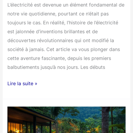
L’électricité est devenue un élément fondamental de
notre vie quotidienne, pourtant ce n’était pas
toujours le cas. En réalité, l’histoire de l’électricité
est jalonnée d’inventions brillantes et de
découvertes révolutionnaires qui ont modifié la
société à jamais. Cet article va vous plonger dans
cette aventure fascinante, depuis les premiers
balbutiements jusqu’à nos jours. Les débuts
L’évolution
Lire la suite »
passionnante
du
monde
de
l’électricité