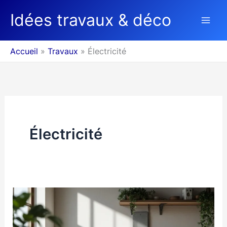
Aller
Idées travaux & déco
au
contenu
Accueil
Travaux
Électricité
Électricité