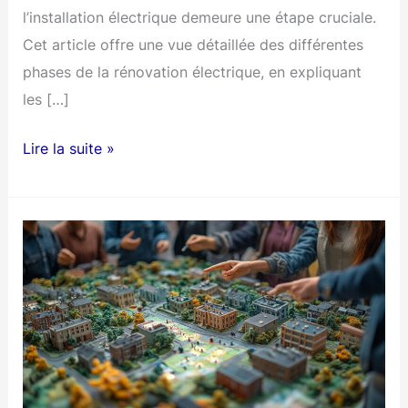
l’installation électrique demeure une étape cruciale.
Cet article offre une vue détaillée des différentes
phases de la rénovation électrique, en expliquant
les […]
Comprendre
Lire la suite »
la
rénovation
électrique
pour
une
mise
aux
normes
optimale